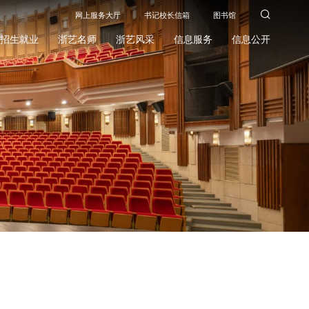
网上服务大厅
书记校长信箱
图书馆
招生就业
浙艺名师
浙艺风采
信息服务
信息公开
招生网
就业网
前辈名师
高知名录
浙艺校友
校园文化
浙艺视频
浙艺光影
浙艺校历
招标采购