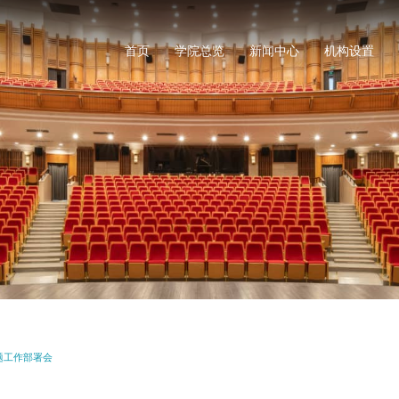
首页
学院总览
新闻中心
机构设置
学校简介
现任领导
学校章程
学校标识
浙艺校训
浙艺要闻
浙艺动态
浙艺公告
媒体浙艺
党政管理机构
教学机构
科研机构
教辅机构
题工作部署会