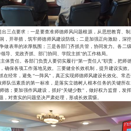
提出三点要求：一是要查准师德师风问题根源，从思想教育、制
洞，开举措，筑牢师德师风建设防线；二是加强正向激励，深
争做表率的浓厚氛围；三是各部门齐抓共管，协同发力。各二
委领导、党政齐抓、部门协同、学院主抓”的工作格局。
主体责任。各部门负责人要切实履行“第一责任人”职责，把师
，确保各项工作落地见效。三要健全长效机制，提升建设实效。要
抓在经常，避免 “一阵风”，真正实现师德师风建设长效化、常态
教师队伍素质的第一标准，是落实立德树人根本任务的关键所在
师德；
要加强作风建设，抓好“关键少数”，做好权力监督，发
题，对查实的问题坚决严肃处理，形成长效震慑。